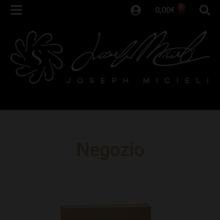
0
0,00
€
Negozio