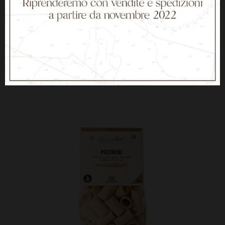
Caponata siciliana di melanzane –
280 g
6,90
€
ESAURITO