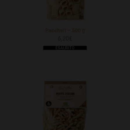
Paccheri – 500 g
6,20
€
ESAURITO