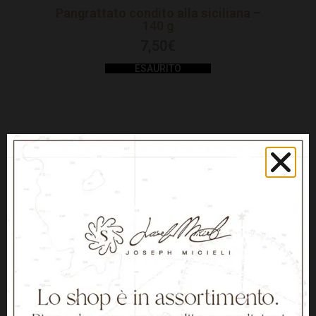
Pangrattato condito alla siciliana –
140 g
7,50
€
ESAURITO