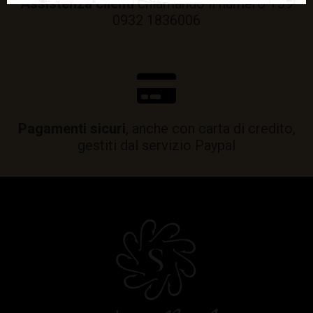
Assistenza clienti
chiamando il numero +39
0932 1836006
Pagamenti sicuri
, anche con carta di credito,
gestiti dal servizio Paypal