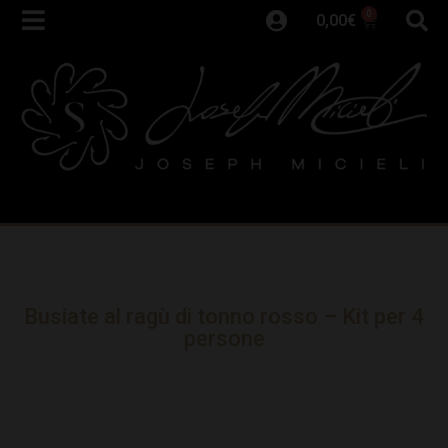
0
0,00
€
Busiate al ragù di tonno rosso – Kit per 4
persone