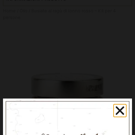
Home
/
Olio
/ Busiate al ragù di tonno rosso – Kit per 4
persone