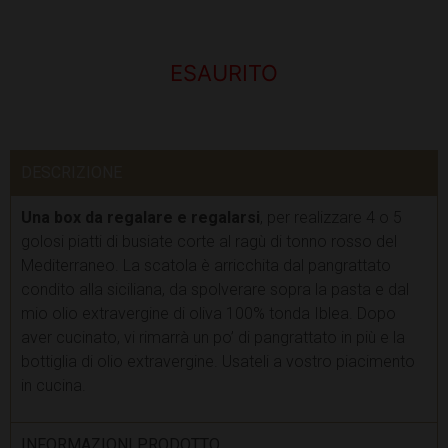
ESAURITO
DESCRIZIONE
Una box da regalare e regalarsi
, per realizzare 4 o 5
golosi piatti di busiate corte al ragù di tonno rosso del
Mediterraneo. La scatola è arricchita dal pangrattato
condito alla siciliana, da spolverare sopra la pasta e dal
mio olio extravergine di oliva 100% tonda Iblea. Dopo
aver cucinato, vi rimarrà un po’ di pangrattato in più e la
bottiglia di olio extravergine. Usateli a vostro piacimento
in cucina.
INFORMAZIONI PRODOTTO